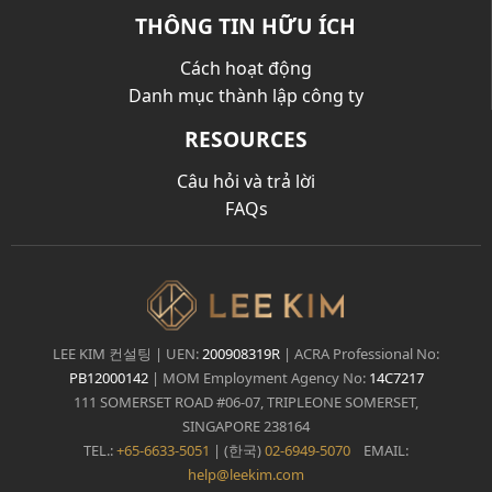
THÔNG TIN HỮU ÍCH
Cách hoạt động
Danh mục thành lập công ty
RESOURCES
Câu hỏi và trả lời
FAQs
LEE KIM 컨설팅 | UEN:
200908319R
| ACRA Professional No:
PB12000142
| MOM Employment Agency No:
14C7217
111 SOMERSET ROAD #06-07, TRIPLEONE SOMERSET,
SINGAPORE 238164
TEL.:
+65-6633-5051
| (한국)
02-6949-5070
EMAIL:
help@leekim.com